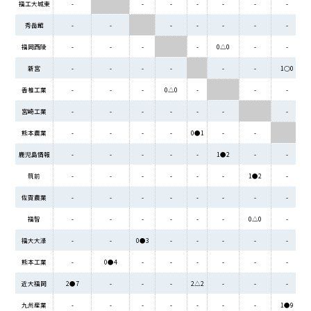
福工大城東
-
-
-
-
-
-
-
秀岳館
-
-
-
-
-
-
-
福岡西陵
-
-
-
-
0△0
-
-
新宮
-
-
-
-
-
-
1○0
香椎工業
-
-
-
0△0
-
-
-
宮崎工業
-
-
-
-
-
-
-
熊本農業
-
-
-
-
0●1
-
-
鹿児島情報
-
-
-
-
-
1●2
-
-
筑前
-
-
-
-
-
-
1●2
-
佐賀農業
-
-
-
-
-
-
-
-
福智
-
-
-
-
-
-
0△0
-
福大大濠
-
-
0●3
-
-
-
-
-
熊本工業
-
0●4
-
-
-
-
-
-
近大福岡
2●7
-
-
-
2△2
-
-
-
九州産業
-
-
-
-
-
-
-
1●9