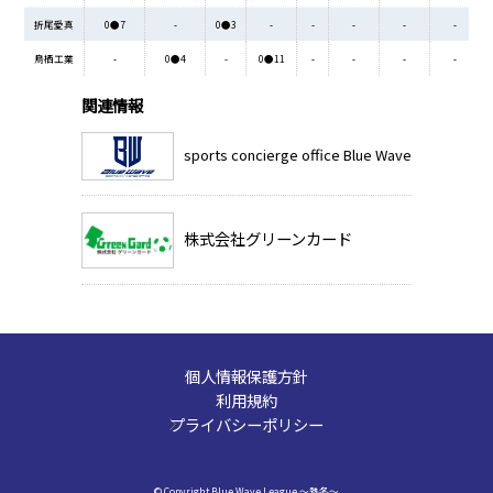
折尾愛真
0●7
-
0●3
-
-
-
-
-
鳥栖工業
-
0●4
-
0●11
-
-
-
-
関連情報
sports concierge office Blue Wave
株式会社グリーンカード
個人情報保護方針
利用規約
プライバシーポリシー
© Copyright Blue Wave League ～熱冬～