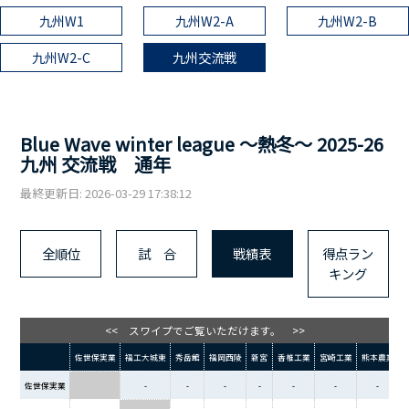
九州W1
九州W2-A
九州W2-B
九州W2-C
九州交流戦
Blue Wave winter league ～熱冬～ 2025-26
九州 交流戦 通年
最終更新日: 2026-03-29 17:38:12
全順位
試 合
戦績表
得点ラン
キング
<< スワイプでご覧いただけます。 >>
佐世保実業
福工大城東
秀岳館
福岡西陵
新宮
香椎工業
宮崎工業
熊本農業
佐世保実業
-
-
-
-
-
-
-