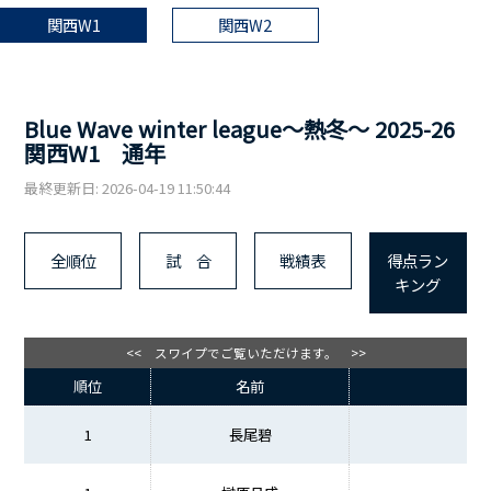
関西W1
関西W2
Blue Wave winter league～熱冬～ 2025-26
関西W1 通年
最終更新日: 2026-04-19 11:50:44
全順位
試 合
戦績表
得点ラン
キング
<< スワイプでご覧いただけます。 >>
順位
名前
1
長尾碧