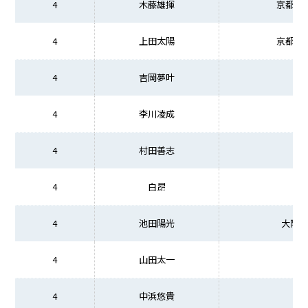
4
木藤雄揮
京都先
4
上田太陽
京都先
4
吉岡夢叶
4
李川凌成
4
村田善志
4
白昂
4
池田陽光
大阪商
4
山田太一
4
中浜悠貴