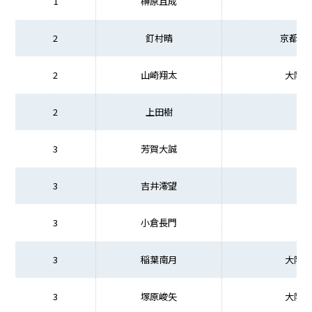
1
榊原且成
2
釘村晴
京都先
2
山崎翔太
大阪商
2
上田樹
3
芳賀大誠
3
吉井澪望
3
小倉長門
3
稲葉南月
大阪商
3
塚原峻矢
大阪商