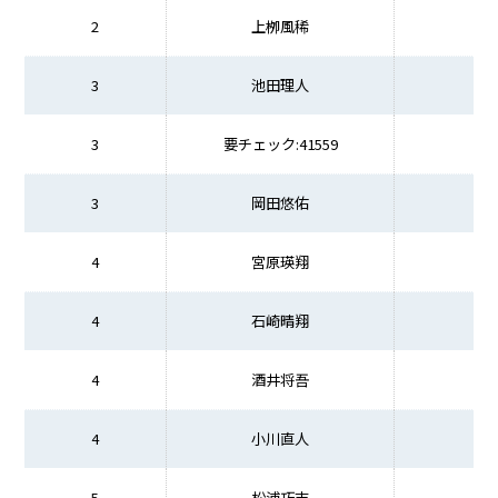
2
上栁風稀
3
池田理人
3
要チェック:41559
3
岡田悠佑
4
宮原瑛翔
4
石崎晴翔
4
酒井将吾
4
小川直人
5
松浦巧志