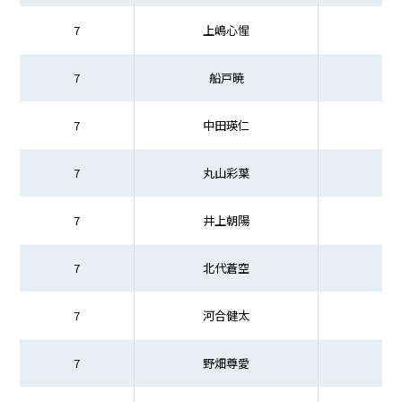
7
上嶋心惺
7
船戸暁
7
中田瑛仁
7
丸山彩葉
7
井上朝陽
7
北代蒼空
7
河合健太
7
野畑尊愛