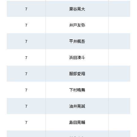
7
粟谷晃大
7
井戸友弥
7
平井楓吾
7
浜田湊斗
7
服部愛翔
7
下村晴舞
7
油井晃誠
7
島田晃輔