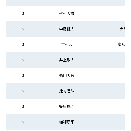
5
桝村大誠
5
中島健人
大阪商
5
竹村渉
京都先
5
井上敬太
5
櫛田天音
5
辻内陸斗
5
篠原悠斗
5
桶師康平