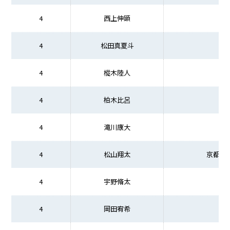
4
西上伸顕
4
松田真夏斗
4
樅木陸人
4
柏木比呂
4
滝川康大
4
松山翔太
京都先
4
宇野脩太
4
岡田宥希