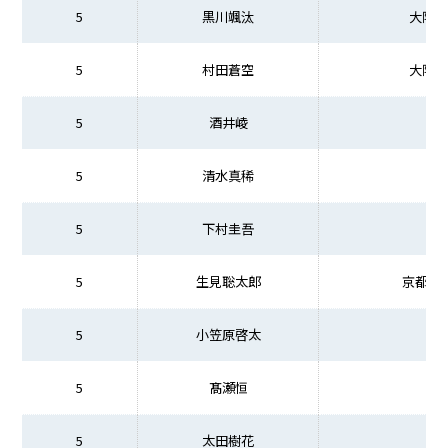
5
黒川颯汰
大阪商
5
村田蒼空
大阪商
5
酒井崚
5
清水真稀
5
下村圭吾
5
生見聡太郎
京都先
5
小笠原啓太
5
髙瀬恒
5
太田樹花