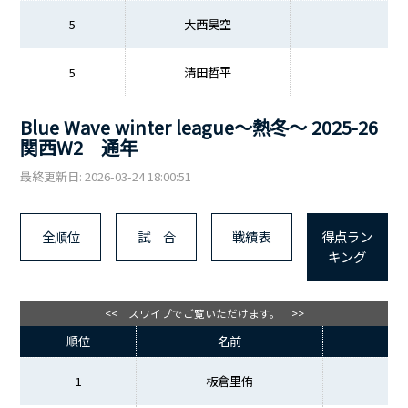
5
大西昊空
5
清田哲平
Blue Wave winter league～熱冬～ 2025-26
関西W2 通年
最終更新日: 2026-03-24 18:00:51
全順位
試 合
戦績表
得点ラン
キング
<< スワイプでご覧いただけます。 >>
順位
名前
1
板倉里侑