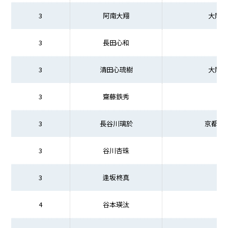
3
阿南大翔
大阪商
3
長田心和
3
清田心琉樹
大阪商
3
齋藤鉄秀
3
長谷川璃於
京都先
3
谷川杏珠
3
逢坂柊真
4
谷本瑛汰