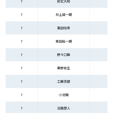
7
前北大和
7
井上誠一朗
7
髙田信希
7
東田裕一朗
7
野々口瞬
7
栗野有生
7
工藤流碧
7
小池驍
7
淡路啓人