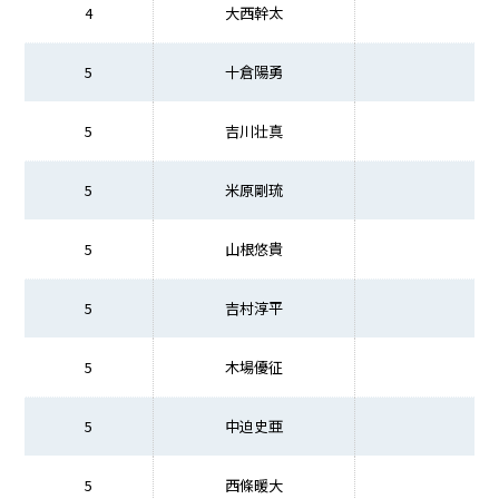
4
大西幹太
5
十倉陽勇
5
吉川壮真
5
米原剛琉
5
山根悠貴
5
吉村淳平
5
木場優征
5
中迫史亜
5
西條暖大