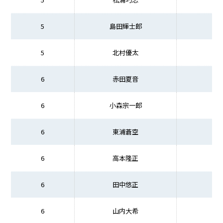
5
島田輝士郎
5
北村優太
6
赤田夏音
6
小森宗一郎
6
東浦蒼空
6
高本隆正
6
田中悠正
6
山内大希