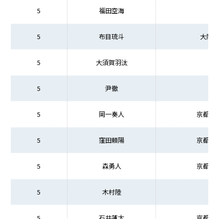
5
福田空海
5
布目琉斗
大阪商
5
大須賀羽汰
5
尹徹
5
岡一奏人
京都先
5
窪田頼陽
京都先
5
森勇人
京都先
5
木村陸
5
石井蓮太
京都先