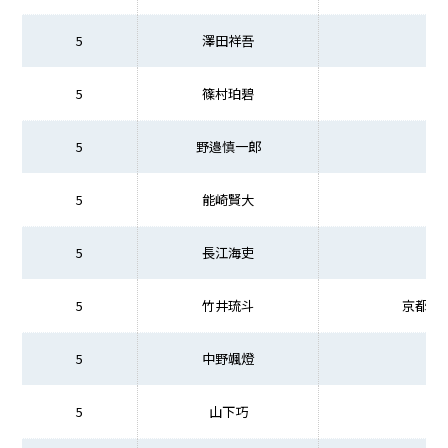
5
澤田祥吾
5
篠村珀碧
5
野邉慎一郎
5
能崎賢大
5
長江海吏
5
竹井琉斗
京都先
5
中野颯燈
5
山下巧