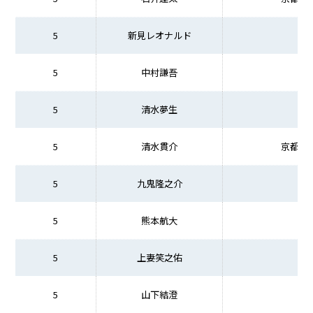
5
新見レオナルド
5
中村謙吾
5
清水夢生
5
清水貫介
京都先
5
九鬼隆之介
5
熊本航大
5
上妻笑之佑
5
山下結澄