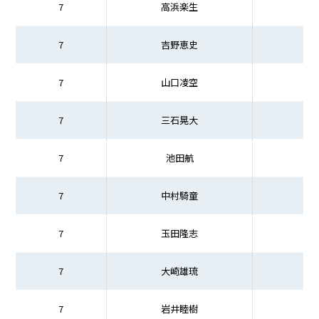
7
高浜楽生
7
吉野恵史
7
山口凌空
7
三石晃大
7
池田航
7
中村騎童
7
玉田隆志
7
大崎雄琉
7
岩井睦樹