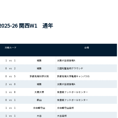
～ 2025-26 関西W1 通年
対戦カード
会場
太陽が丘球技場A
1 vs 1
城陽
三田松聖高校グラウンド
0 vs 2
城陽
京都先端大学亀岡キャンパスG
0 vs 5
京都先端科学大附
太陽が丘球技場A
2 vs 0
城陽
奈良県フットボールセンター
1 vs 8
大商大堺
奈良県フットボールセンター
0 vs 1
郡山
立命館守山高校
1 vs 1
立命館守山
大谷高校
1 vs 1
大谷