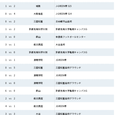
J-GREEN堺 S15
1 vs 2
城陽
J-GREEN堺 S14
0 vs 4
大阪偕星
立命館守山高校
0 vs 2
三田松聖
京都先端大学亀岡キャンパスG
1 vs 2
京都先端科学大附
奈良県フットボールセンター
3 vs 0
郡山
大谷高校
3 vs 1
県立西宮
京都先端大学亀岡キャンパスG
0 vs 0
京都先端科学大附
JGREEN堺
1 vs 1
清明学院
三田松聖高校グラウンド
0 vs 5
三田松聖
JGREEN堺
0 vs 2
清明学院
三田松聖高校グラウンド
0 vs 0
清明学院
京都先端大学亀岡キャンパスG
6 vs 0
郡山
三田松聖高校グラウンド
2 vs 2
県立西宮
JGREEN堺
4 vs 1
県立西宮
三田松聖高校グラウンド
3 vs 3
大谷