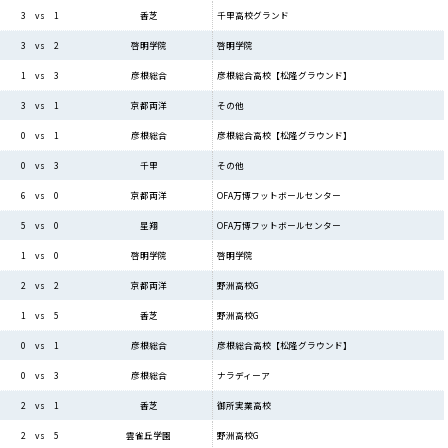
千里高校グランド
3 vs 1
香芝
啓明学院
3 vs 2
啓明学院
彦根総合高校【松隆グラウンド】
1 vs 3
彦根総合
その他
3 vs 1
京都両洋
彦根総合高校【松隆グラウンド】
0 vs 1
彦根総合
その他
0 vs 3
千里
OFA万博フットボールセンター
6 vs 0
京都両洋
OFA万博フットボールセンター
5 vs 0
星翔
啓明学院
1 vs 0
啓明学院
野洲高校G
2 vs 2
京都両洋
野洲高校G
1 vs 5
香芝
彦根総合高校【松隆グラウンド】
0 vs 1
彦根総合
ナラディーア
0 vs 3
彦根総合
御所実業高校
2 vs 1
香芝
野洲高校G
2 vs 5
雲雀丘学園