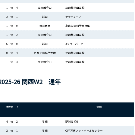
立命館守山高校
1 vs 4
立命館守山
ナラディーア
2 vs 1
郡山
京都先端科学大附属
1 vs 0
県立西宮
立命館守山高校
1 vs 2
立命館守山
Jフリーパーク
6 vs 0
郡山
立命館守山高校
0 vs 4
京都先端科学大附
立命館守山高校
1 vs 3
立命館守山
～ 2025-26 関西W2 通年
対戦カード
会場
野洲高校G
4 vs 2
星翔
OFA万博フットボールセンター
2 vs 1
星翔