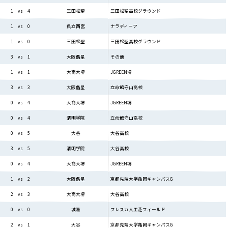
三田松聖高校グラウンド
1 vs 4
三田松聖
ナラディーア
1 vs 0
県立西宮
三田松聖高校グラウンド
1 vs 0
三田松聖
その他
3 vs 1
大阪偕星
JGREEN堺
1 vs 1
大商大堺
立命館守山高校
3 vs 3
大阪偕星
JGREEN堺
0 vs 4
大商大堺
立命館守山高校
0 vs 4
清明学院
大谷高校
0 vs 5
大谷
大谷高校
3 vs 5
清明学院
JGREEN堺
0 vs 4
大商大堺
京都先端大学亀岡キャンパスG
1 vs 2
大阪偕星
大谷高校
2 vs 3
大商大堺
フレスカ人工芝フィールド
0 vs 0
城陽
京都先端大学亀岡キャンパスG
2 vs 1
大谷