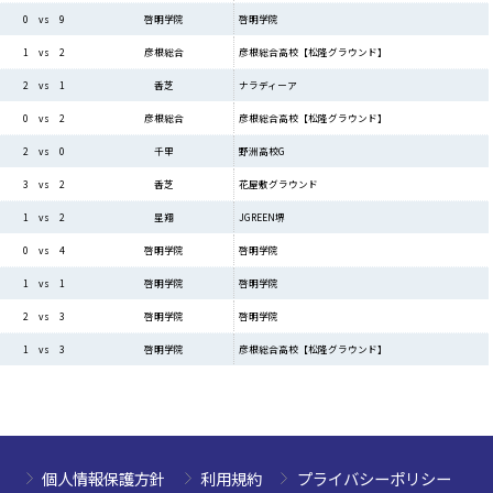
啓明学院
0 vs 9
啓明学院
彦根総合高校【松隆グラウンド】
1 vs 2
彦根総合
ナラディーア
2 vs 1
香芝
彦根総合高校【松隆グラウンド】
0 vs 2
彦根総合
野洲高校G
2 vs 0
千里
花屋敷グラウンド
3 vs 2
香芝
JGREEN堺
1 vs 2
星翔
啓明学院
0 vs 4
啓明学院
啓明学院
1 vs 1
啓明学院
啓明学院
2 vs 3
啓明学院
彦根総合高校【松隆グラウンド】
1 vs 3
啓明学院
個人情報保護方針
利用規約
プライバシーポリシー