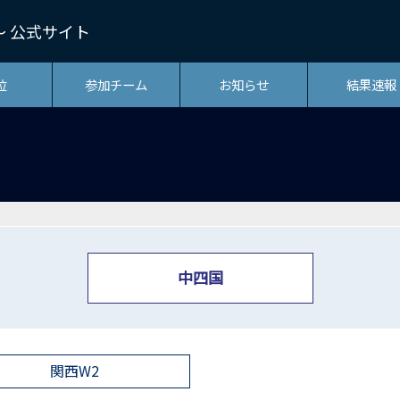
熱冬～ 公式サイト
位
参加チーム
お知らせ
結果速報
中四国
関西W2