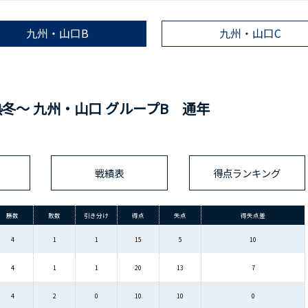
九州・山口B
九州・山口C
2024 ～熱冬～ 九州・山口 グループB 通年
戦績表
得点ランキング
勝数
敗数
引き分け
得点
失点
得失点差
4
1
1
15
5
10
4
1
1
20
13
7
4
2
0
10
10
0