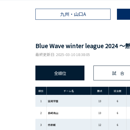
九州・山口A
Blue Wave winter league 
最終更新日: 2025-03-10 18:38:05
全順位
試 合
順位
チーム名
勝点
試合数
1
延岡学園
13
6
2
長崎南山
13
6
3
修猷館
12
6