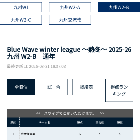
九州W1
九州W2-A
九州W2-B
九州W2-C
九州交流戦
Blue Wave winter league ～熱冬～ 2025-26
九州 W2-B 通年
最終更新日: 2026-03-31 18:37:08
全順位
試 合
戦績表
得点ラン
キング
<< スワイプでご覧いただけます。 >>
順位
チーム名
勝点
試合数
勝数
敗
1
佐世保実業
12
5
4