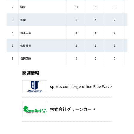
2
福智
11
5
3
3
新宮
8
5
2
4
熊本工業
5
5
1
5
佐賀農業
5
5
1
6
福岡西陵
0
5
0
関連情報
sports concierge office Blue Wave
株式会社グリーンカード