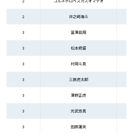
2
コルネホロペスカズオマテオ
2
井之﨑海斗
3
冨澤凪翔
3
松本把留
3
村岡斗真
3
三原虎太郎
3
澤野正虎
3
光武悠真
3
田原蓮央