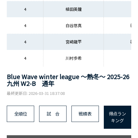
4
植田英鐘
4
白谷悠真
福
4
宮﨑龍平
福
4
川村歩希
Blue Wave winter league ～熱冬～ 2025-26
九州 W2-B 通年
最終更新日: 2026-03-31 18:37:08
全順位
試 合
戦績表
得点ラン
キング