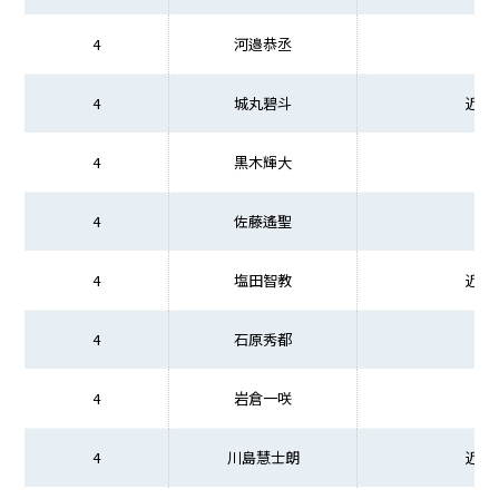
4
河邉恭丞
4
城丸碧斗
近畿
4
黒木輝大
4
佐藤遙聖
宮
4
塩田智教
近畿
4
石原秀都
4
岩倉一咲
宮
4
川島慧士朗
近畿