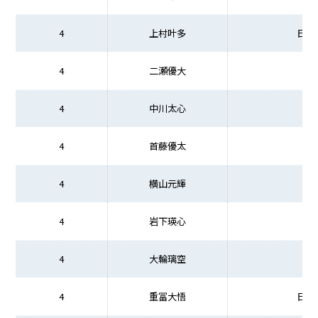
4
上村叶多
日本
4
二瀬優大
4
中川太心
4
首藤優太
4
横山元輝
4
岩下瑛心
4
大輪璃空
4
重冨大悟
日本