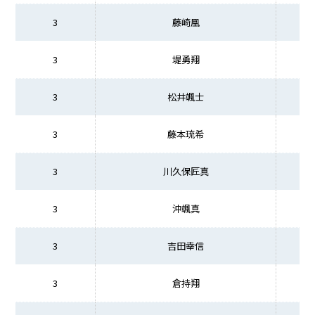
3
藤崎凰
3
堤勇翔
3
松井颯士
3
藤本琉希
3
川久保匠真
3
沖颯真
3
吉田幸信
3
倉持翔