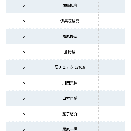
5
佐藤楓真
5
伊集院翔真
5
楢原優空
5
倉持翔
5
要チェック:27626
5
川田真揮
5
山村育夢
5
蓮子悠介
5
栗原一輝