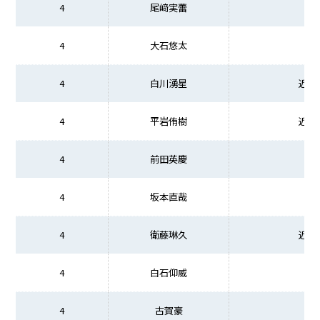
4
尾﨑実蕾
4
大石悠太
4
白川湧星
近畿
4
平岩侑樹
近畿
4
前田英慶
4
坂本直哉
4
衛藤琳久
近畿
4
白石仰威
4
古賀豪
鳥