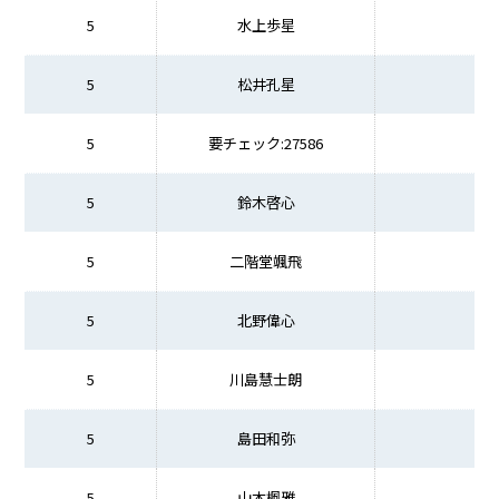
5
水上歩星
5
松井孔星
5
要チェック:27586
5
鈴木啓心
5
二階堂颯飛
5
北野偉心
5
川島慧士朗
5
島田和弥
5
山本楓雅