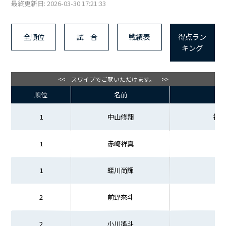
最終更新日: 2026-03-30 17:21:33
全順位
試 合
戦績表
得点ラン
キング
<< スワイプでご覧いただけます。 >>
順位
名前
1
中山修翔
福
1
赤崎祥真
1
蛭川尚輝
2
前野來斗
2
小川遙斗