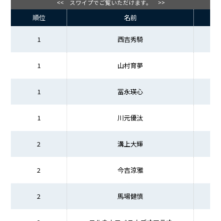
<< スワイプでご覧いただけます。 >>
順位
名前
1
西吉秀騎
1
山村育夢
1
冨永瑛心
1
川元優汰
2
溝上大輝
2
今吉涼雅
2
馬場健慎