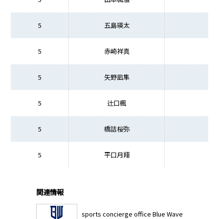
5
五島瑛太
5
赤崎祥真
5
矢野凪隼
5
辻口楓
5
橋詰桜弥
5
平口月翔
関連情報
sports concierge office Blue Wave