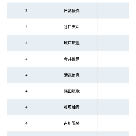
3
日髙稜真
宮
4
谷口天斗
宮
4
城戸琉惺
4
今井優夢
4
清武侑真
宮
4
礒田龍我
4
眞坂柚貴
4
古川陽葵