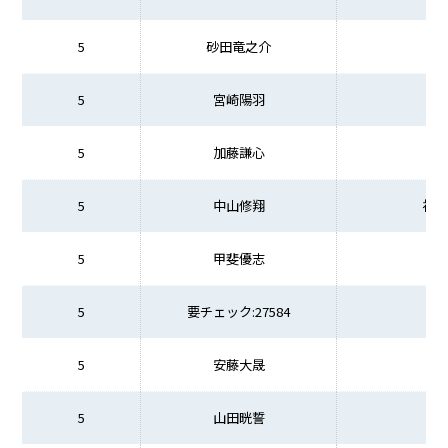
5
砂田竜之介
5
宮崎陽羽
5
加藤謙心
5
中山修翔
福
5
甲斐優志
5
要チェック:27584
5
安藤大晟
5
山田晄誓