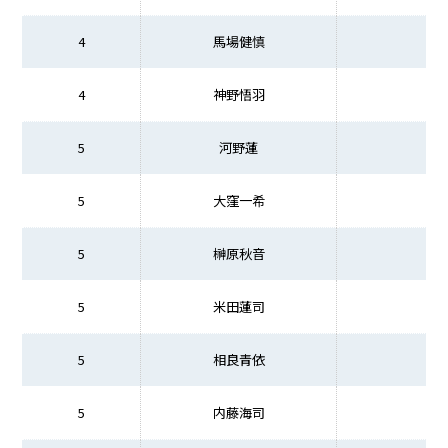
4
馬場健慎
4
神野悟羽
5
河野蓮
5
大窪一希
5
榊原秋音
5
米田蓮司
5
相良青依
5
内藤海司