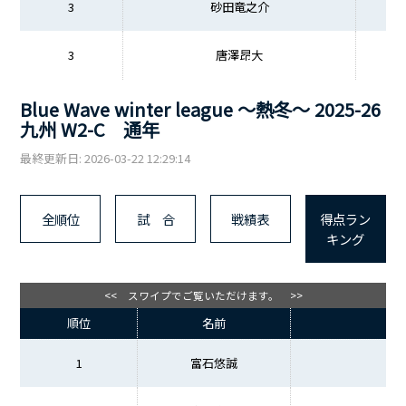
3
砂田竜之介
3
唐澤昂大
Blue Wave winter league ～熱冬～ 2025-26
九州 W2-C 通年
最終更新日: 2026-03-22 12:29:14
全順位
試 合
戦績表
得点ラン
キング
<< スワイプでご覧いただけます。 >>
順位
名前
1
富石悠誠