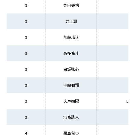
3
柴田兼佑
3
井上翼
3
加藤瑠汰
3
高多脩斗
3
白坂弦心
3
中嶋徹翔
3
大戸朝陽
日本
3
飛髙詠人
4
栗島希歩