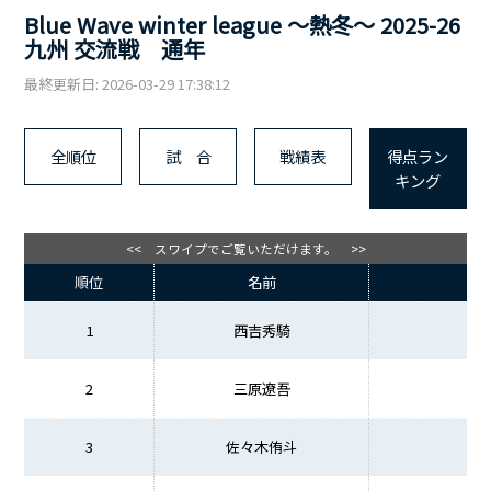
Blue Wave winter league ～熱冬～ 2025-26
九州 交流戦 通年
最終更新日: 2026-03-29 17:38:12
全順位
試 合
戦績表
得点ラン
キング
<< スワイプでご覧いただけます。 >>
順位
名前
1
西吉秀騎
2
三原遼吾
3
佐々木侑斗