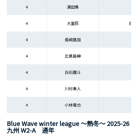
4
濱田隼
4
大室匠
日本
4
長﨑路加
4
比惠島紳
4
白石蹴斗
4
川村奏人
4
小林竜也
Blue Wave winter league ～熱冬～ 2025-26
九州 W2-A 通年