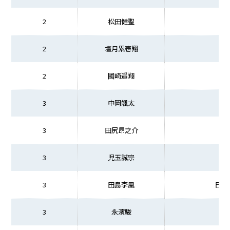
2
松田健聖
2
塩月累壱翔
2
國崎遥翔
3
中岡颯太
3
田尻昂之介
3
児玉誠宗
3
田島李凰
日本
3
永濱駿