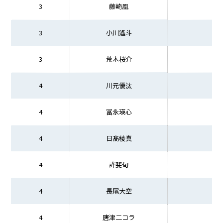
3
藤崎凰
3
小川遙斗
3
荒木桜介
4
川元優汰
4
冨永瑛心
4
日髙稜真
4
許斐旬
4
長尾大空
4
唐津二コラ