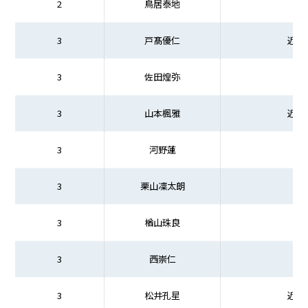
2
鳥居泰地
宮
3
戸髙優仁
近畿
3
佐田煌弥
宮
3
山本楓雅
近畿
3
河野蓮
3
栗山凜太朗
3
楢山珠良
3
西崇仁
3
松井孔星
近畿