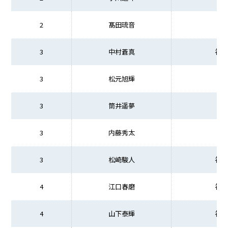
2
髙田琉音
3
中村蒼真
福
3
松元旭輝
3
筒井遥夢
3
内藤秀太
3
松崎駿人
福
4
江口春磨
福
4
山下泰輝
福